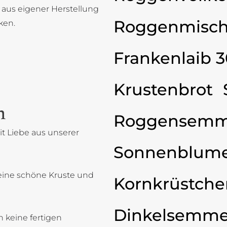
 aus eigener Herstellung
Roggenmisch
ken.
Frankenlaib 
Krustenbrot
n
Roggensemm
t Liebe aus unserer
Sonnenblum
eine schöne Kruste und
Kornkrüstche
Dinkelsemme
 keine fertigen