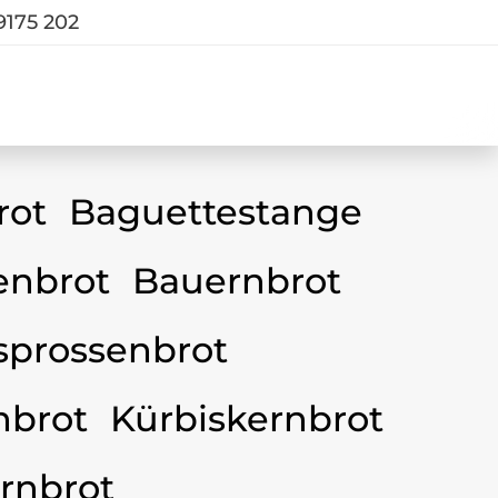
9175 202
rot
Baguettestange
nbrot
Bauernbrot
sprossenbrot
nbrot
Kürbiskernbrot
rnbrot