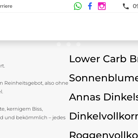
0
rriere
Lower Carb B
t.
te
Sonnenblume
n Reinheitsgebot, also ohne
t und Frische sind garantiert
l.
Annas Dinkel
ste, kernigem Biss,
Dinkelvollkor
d und bekömmlich – jedes
Roggenvollko