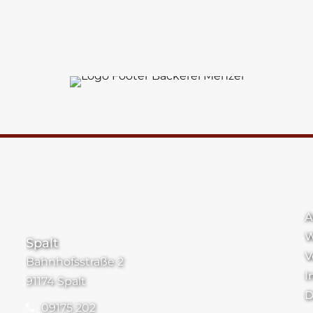
Standorte
A
W
Spalt
V
Bahnhofsstraße 2
I
91174 Spalt
D
09175 202