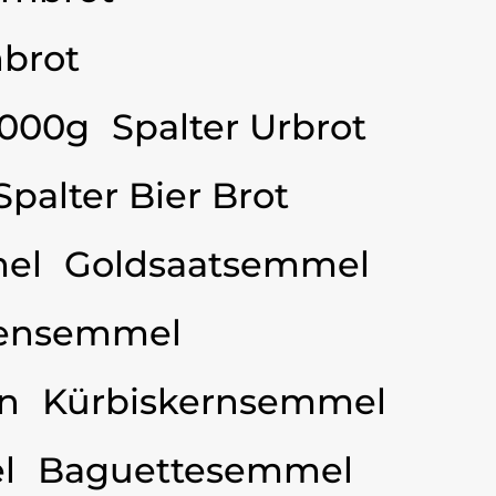
brot
3000g
Spalter Urbrot
Spalter Bier Brot
el
Goldsaatsemmel
ensemmel
n
Kürbiskernsemmel
l
Baguettesemmel