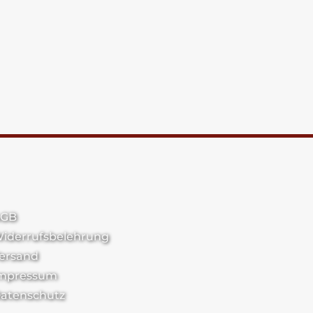
GB
iderrufsbelehrung
ersand
mpressum
atenschutz