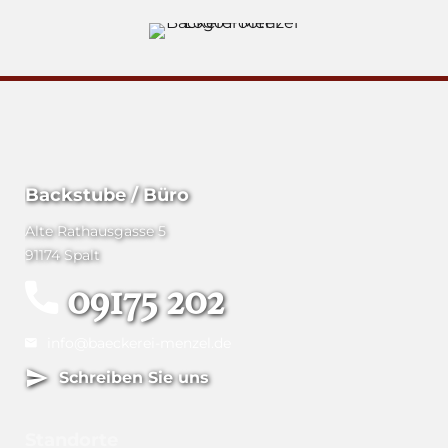
Backstube / Büro
Alte Rathausgasse 5
91174 Spalt
09175 202
info@baeckerei-menzel.de
Schreiben Sie uns
Standorte