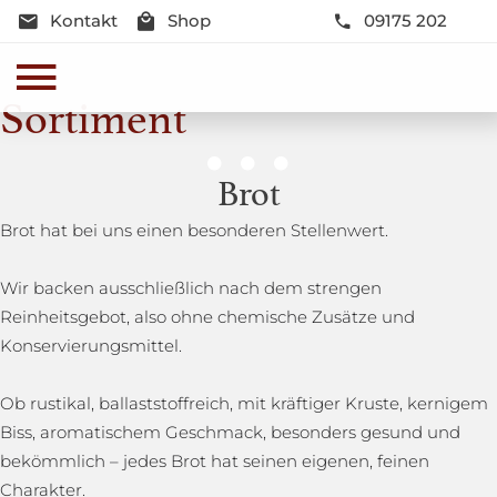
Kontakt
Shop
09175 202
Sortiment
Genussmomente
Brot
Herzhaft oder süß - Beste Qualität und Frische sind
Brot hat bei uns einen besonderen Stellenwert.
garantiert
Wir backen ausschließlich nach dem strengen
Reinheitsgebot, also ohne chemische Zusätze und
Konservierungsmittel.
Ob rustikal, ballaststoffreich, mit kräftiger Kruste, kernigem
Biss, aromatischem Geschmack, besonders gesund und
bekömmlich – jedes Brot hat seinen eigenen, feinen
Charakter.