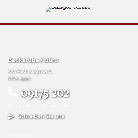
Backstube / Büro
Alte Rathausgasse 5
91174 Spalt
09175 202
info@baeckerei-menzel.de
Schreiben Sie uns
Standorte