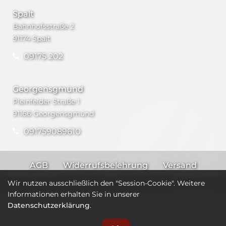
Spalt
Bahnhofsstraße 2
91174 Spalt
09175 202
Georgensgmünd
Pleinfelder Straße 1
91166 Georgensgmünd
091759089610
AGB
Widerrufsbelehrung
Versand
Impressum
Datenschutz
Wir nutzen ausschließlich den "Session-Cookie". Weitere
Informationen erhalten Sie in unserer
Datenschutzerklärung
.