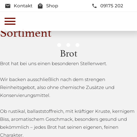
Kontakt
Shop
09175 202
Sortiment
Genussmomente
Brot
Herzhaft oder süß - Beste Qualität und Frische sind
Brot hat bei uns einen besonderen Stellenwert.
garantiert
Wir backen ausschließlich nach dem strengen
Reinheitsgebot, also ohne chemische Zusätze und
Konservierungsmittel.
Ob rustikal, ballaststoffreich, mit kräftiger Kruste, kernigem
Biss, aromatischem Geschmack, besonders gesund und
bekömmlich – jedes Brot hat seinen eigenen, feinen
Charakter.