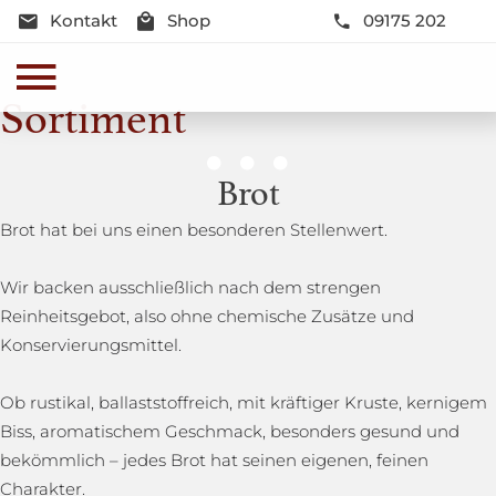
Kontakt
Shop
09175 202
Sortiment
Genussmomente
Brot
Herzhaft oder süß - Beste Qualität und Frische sind
Brot hat bei uns einen besonderen Stellenwert.
garantiert
Wir backen ausschließlich nach dem strengen
Reinheitsgebot, also ohne chemische Zusätze und
Konservierungsmittel.
Ob rustikal, ballaststoffreich, mit kräftiger Kruste, kernigem
Biss, aromatischem Geschmack, besonders gesund und
bekömmlich – jedes Brot hat seinen eigenen, feinen
Charakter.