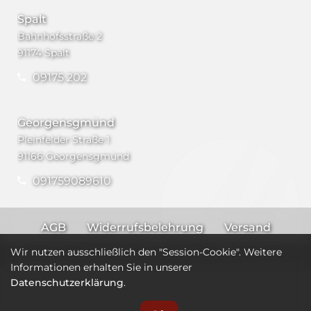
Spalt
Bahnhofsstraße 2
91174 Spalt
09175 202
Georgensgmünd
Pleinfelder Straße 1
91166 Georgensgmünd
091759089610
AGB
Widerrufsbelehrung
Versand
Impressum
Datenschutz
Wir nutzen ausschließlich den "Session-Cookie". Weitere
Informationen erhalten Sie in unserer
Datenschutzerklärung
.