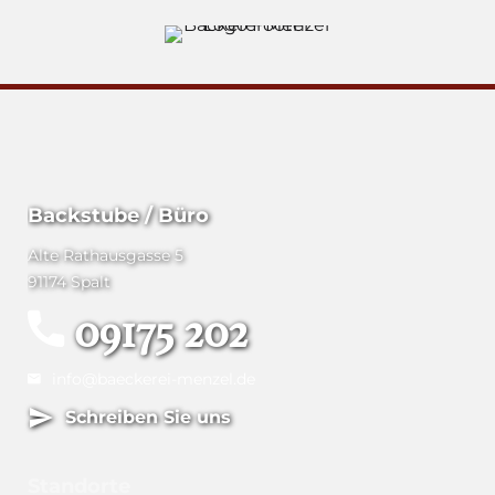
Backstube / Büro
Alte Rathausgasse 5
91174 Spalt
09175 202
info@baeckerei-menzel.de
Schreiben Sie uns
Standorte