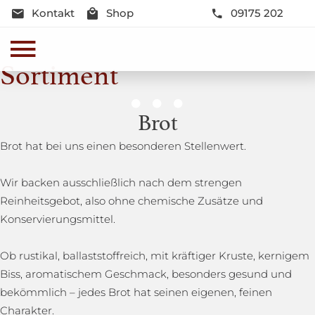
Kontakt
Shop
09175 202
Sortiment
Genussmomente
Brot
Herzhaft oder süß - Beste Qualität und Frische sind
Brot hat bei uns einen besonderen Stellenwert.
garantiert
Wir backen ausschließlich nach dem strengen
Reinheitsgebot, also ohne chemische Zusätze und
Konservierungsmittel.
Ob rustikal, ballaststoffreich, mit kräftiger Kruste, kernigem
Biss, aromatischem Geschmack, besonders gesund und
bekömmlich – jedes Brot hat seinen eigenen, feinen
Charakter.