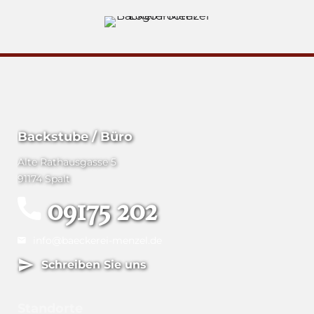
Backstube / Büro
Alte Rathausgasse 5
91174 Spalt
09175 202
info@baeckerei-menzel.de
Schreiben Sie uns
Standorte