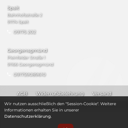
Spalt
Bahnhofsstraße 2
91174 Spalt
09175 202
Georgensgmünd
Pleinfelder Straße 1
91166 Georgensgmünd
091759089610
AGB
Widerrufsbelehrung
Versand
Impressum
Datenschutz
Wir nutzen ausschließlich den "Session-Cookie". Weitere
Informationen erhalten Sie in unserer
Datenschutzerklärung
.