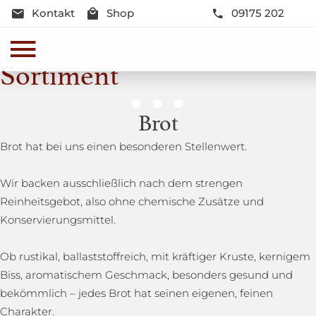
Kontakt
Shop
09175 202
Sortiment
Genussmomente
Brot
Herzhaft oder süß - Beste Qualität und Frische sind
Brot hat bei uns einen besonderen Stellenwert.
garantiert
Wir backen ausschließlich nach dem strengen
Reinheitsgebot, also ohne chemische Zusätze und
Konservierungsmittel.
Ob rustikal, ballaststoffreich, mit kräftiger Kruste, kernigem
Biss, aromatischem Geschmack, besonders gesund und
bekömmlich – jedes Brot hat seinen eigenen, feinen
Charakter.