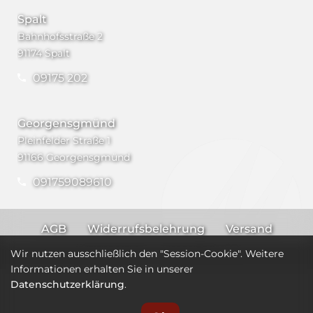
Spalt
Bahnhofsstraße 2
91174 Spalt
09175 202
Georgensgmünd
Pleinfelder Straße 1
91166 Georgensgmünd
091759089610
AGB
Widerrufsbelehrung
Versand
Impressum
Datenschutz
Wir nutzen ausschließlich den "Session-Cookie". Weitere
Informationen erhalten Sie in unserer
Datenschutzerklärung
.