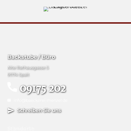
Backstube / Büro
Alte Rathausgasse 5
91174 Spalt
09175 202
info@baeckerei-menzel.de
Schreiben Sie uns
Standorte