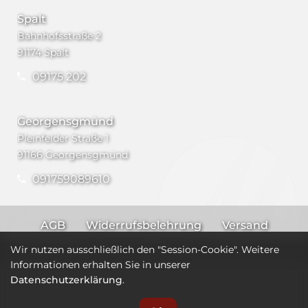
Spalt
Bahnhofsstraße 2
91174 Spalt
09175 202
Georgensgmünd
Pleinfelder Straße 1
91166 Georgensgmünd
091759089610
AGB
Widerrufsbelehrung
Versand
Impressum
Datenschutz
Wir nutzen ausschließlich den "Session-Cookie". Weitere
Informationen erhalten Sie in unserer
Datenschutzerklärung
.