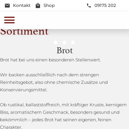
Kontakt
Shop
09175 202
Sortiment
Genussmomente
Brot
Herzhaft oder süß - Beste Qualität und Frische sind
Brot hat bei uns einen besonderen Stellenwert.
garantiert
Wir backen ausschließlich nach dem strengen
Reinheitsgebot, also ohne chemische Zusätze und
Konservierungsmittel.
Ob rustikal, ballaststoffreich, mit kräftiger Kruste, kernigem
Biss, aromatischem Geschmack, besonders gesund und
bekömmlich – jedes Brot hat seinen eigenen, feinen
Charakter.