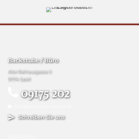
Backstube / Büro
Alte Rathausgasse 5
91174 Spalt
09175 202
info@baeckerei-menzel.de
Schreiben Sie uns
Standorte