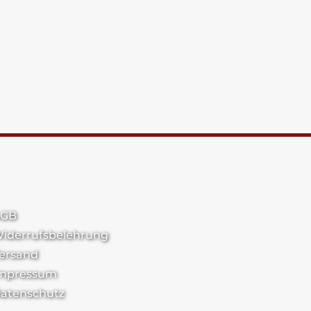
GB
iderrufsbelehrung
ersand
mpressum
atenschutz