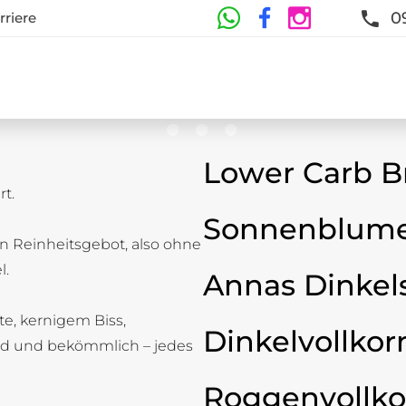
0
rriere
Lower Carb B
t.
te
Sonnenblume
n Reinheitsgebot, also ohne
t und Frische sind garantiert
l.
Annas Dinkel
ste, kernigem Biss,
Dinkelvollkor
d und bekömmlich – jedes
Roggenvollko