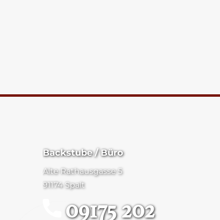
Backstube / Büro
Alte Rathausgasse 5
91174 Spalt
09175 202