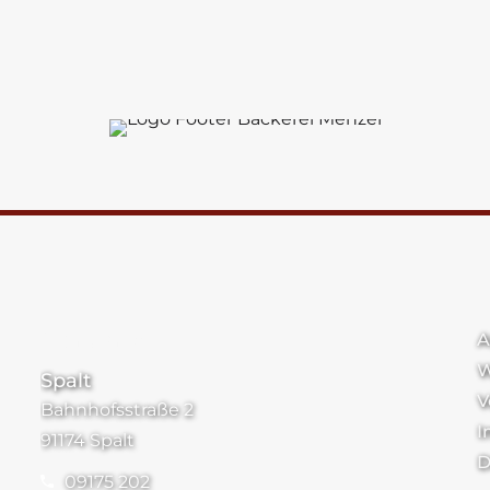
Standorte
A
W
Spalt
V
Bahnhofsstraße 2
I
91174 Spalt
D
09175 202