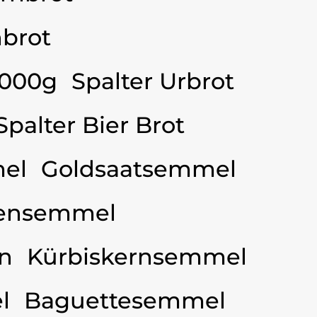
brot
3000g
Spalter Urbrot
Spalter Bier Brot
el
Goldsaatsemmel
ensemmel
n
Kürbiskernsemmel
l
Baguettesemmel