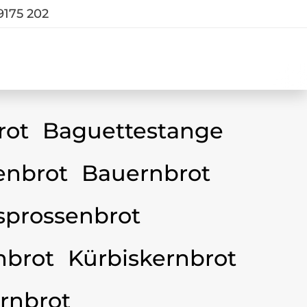
9175 202
rot
Baguettestange
nbrot
Bauernbrot
sprossenbrot
nbrot
Kürbiskernbrot
rnbrot