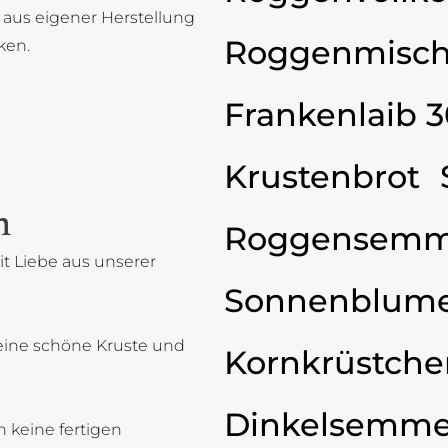
 aus eigener Herstellung
Roggenmisch
ken.
Frankenlaib 
Krustenbrot
n
Roggensemm
t Liebe aus unserer
Sonnenblum
eine schöne Kruste und
Kornkrüstche
Dinkelsemme
 keine fertigen