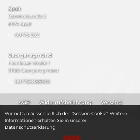
Spalt
Bahnhofsstraße 2
91174 Spalt
09175 202
Georgensgmünd
Pleinfelder Straße 1
91166 Georgensgmünd
091759089610
AGB
Widerrufsbelehrung
Versand
Impressum
Datenschutz
Wir nutzen ausschließlich den "Session-Cookie". Weitere
Informationen erhalten Sie in unserer
Datenschutzerklärung
.