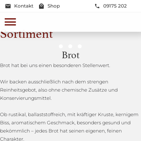
Kontakt
Shop
09175 202
Sortiment
Genussmomente
Brot
Herzhaft oder süß - Beste Qualität und Frische sind
Brot hat bei uns einen besonderen Stellenwert.
garantiert
Wir backen ausschließlich nach dem strengen
Reinheitsgebot, also ohne chemische Zusätze und
Konservierungsmittel.
Ob rustikal, ballaststoffreich, mit kräftiger Kruste, kernigem
Biss, aromatischem Geschmack, besonders gesund und
bekömmlich – jedes Brot hat seinen eigenen, feinen
Charakter.