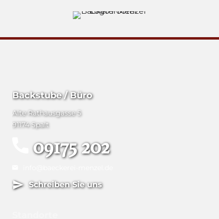
Backstube / Büro
Alte Rathausgasse 5
91174 Spalt
09175 202
info@baeckerei-menzel.de
Schreiben Sie uns
Standorte