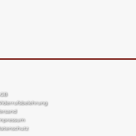
GB
iderrufsbelehrung
ersand
mpressum
atenschutz