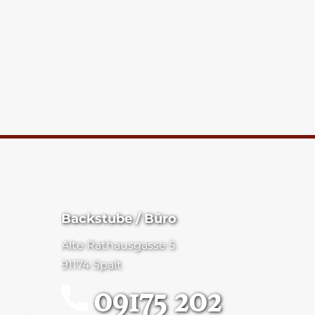
Backstube / Büro
Alte Rathausgasse 5
91174 Spalt
09175 202