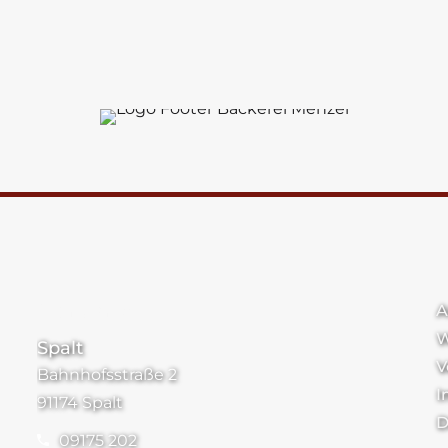
Standorte
A
W
Spalt
V
Bahnhofsstraße 2
I
91174 Spalt
D
09175 202