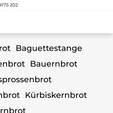
9175 202
rot
Baguettestange
nbrot
Bauernbrot
sprossenbrot
nbrot
Kürbiskernbrot
rnbrot