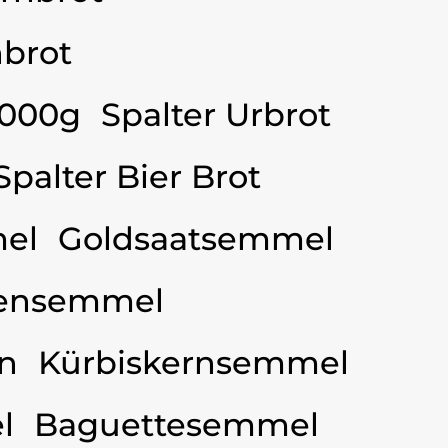
brot
3000g
Spalter Urbrot
Spalter Bier Brot
el
Goldsaatsemmel
ensemmel
n
Kürbiskernsemmel
l
Baguettesemmel