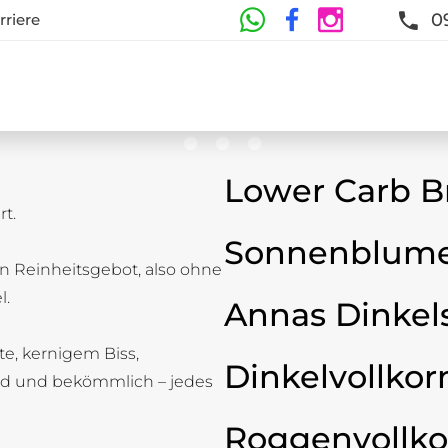
0
rriere
Lower Carb B
t.
te
Sonnenblume
n Reinheitsgebot, also ohne
t und Frische sind garantiert
l.
Annas Dinkel
ste, kernigem Biss,
Dinkelvollkor
d und bekömmlich – jedes
Roggenvollko