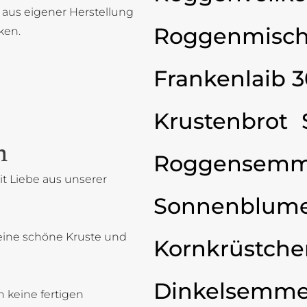
 aus eigener Herstellung
Roggenmisch
ken.
Frankenlaib 
Krustenbrot
n
Roggensemm
t Liebe aus unserer
Sonnenblum
eine schöne Kruste und
Kornkrüstche
Dinkelsemme
 keine fertigen