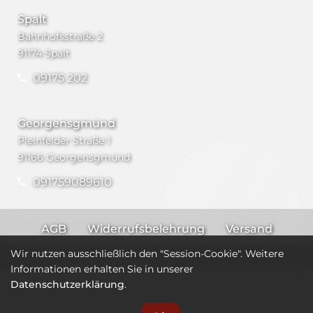
Spalt
Bahnhofsstraße 2
91174 Spalt
09175 202
Georgensgmünd
Pleinfelder Straße 1
91166 Georgensgmünd
091759089610
AGB
Widerrufsbelehrung
Versand
Impressum
Datenschutz
Wir nutzen ausschließlich den "Session-Cookie". Weitere
Informationen erhalten Sie in unserer
Datenschutzerklärung
.