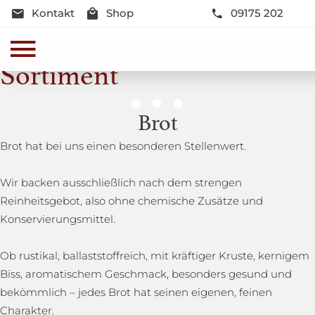
Kontakt
Shop
09175 202
Sortiment
Genussmomente
Brot
Herzhaft oder süß - Beste Qualität und Frische sind
Brot hat bei uns einen besonderen Stellenwert.
garantiert
Wir backen ausschließlich nach dem strengen
Reinheitsgebot, also ohne chemische Zusätze und
Konservierungsmittel.
Ob rustikal, ballaststoffreich, mit kräftiger Kruste, kernigem
Biss, aromatischem Geschmack, besonders gesund und
bekömmlich – jedes Brot hat seinen eigenen, feinen
Charakter.