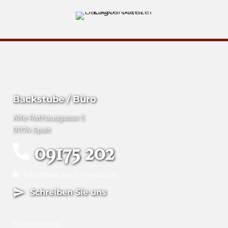
Backstube / Büro
Alte Rathausgasse 5
91174 Spalt
09175 202
info@baeckerei-menzel.de
Schreiben Sie uns
Standorte