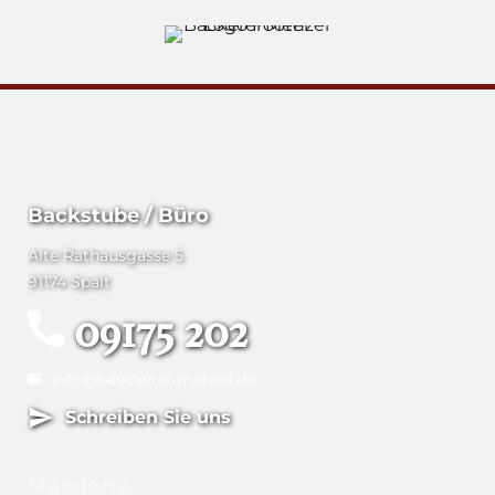
Backstube / Büro
Alte Rathausgasse 5
91174 Spalt
09175 202
info@baeckerei-menzel.de
Schreiben Sie uns
Standorte