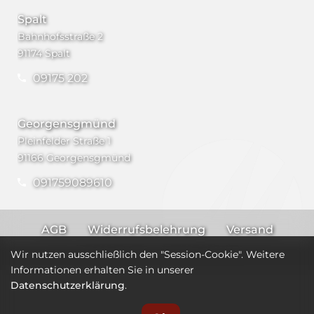
Spalt
Bahnhofsstraße 2
91174 Spalt
09175 202
Georgensgmünd
Pleinfelder Straße 1
91166 Georgensgmünd
091759089610
AGB
Widerrufsbelehrung
Versand
Impressum
Datenschutz
Wir nutzen ausschließlich den "Session-Cookie". Weitere
Informationen erhalten Sie in unserer
Datenschutzerklärung
.