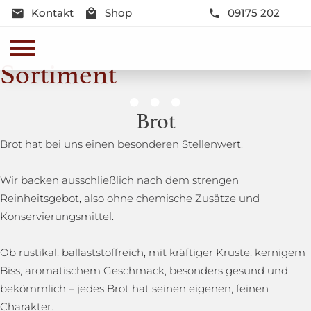
Kontakt
Shop
09175 202
Sortiment
Genussmomente
Brot
Herzhaft oder süß - Beste Qualität und Frische sind
Brot hat bei uns einen besonderen Stellenwert.
garantiert
Wir backen ausschließlich nach dem strengen
Reinheitsgebot, also ohne chemische Zusätze und
Konservierungsmittel.
Ob rustikal, ballaststoffreich, mit kräftiger Kruste, kernigem
Biss, aromatischem Geschmack, besonders gesund und
bekömmlich – jedes Brot hat seinen eigenen, feinen
Charakter.