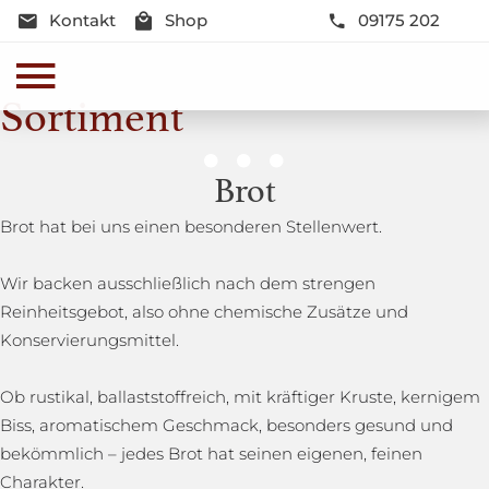
Kontakt
Shop
09175 202
Sortiment
Genussmomente
Brot
Herzhaft oder süß - Beste Qualität und Frische sind
Brot hat bei uns einen besonderen Stellenwert.
garantiert
Wir backen ausschließlich nach dem strengen
Reinheitsgebot, also ohne chemische Zusätze und
Konservierungsmittel.
Ob rustikal, ballaststoffreich, mit kräftiger Kruste, kernigem
Biss, aromatischem Geschmack, besonders gesund und
bekömmlich – jedes Brot hat seinen eigenen, feinen
Charakter.