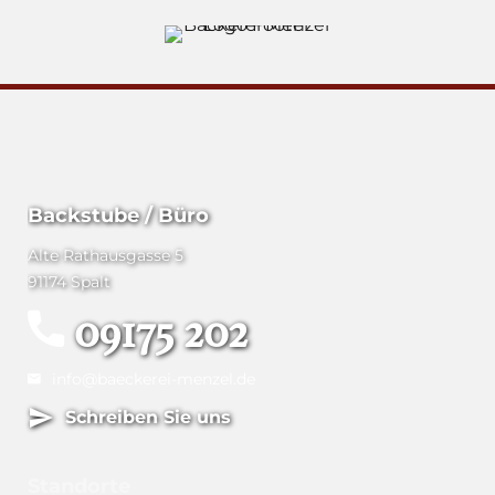
Backstube / Büro
Alte Rathausgasse 5
91174 Spalt
09175 202
info@baeckerei-menzel.de
Schreiben Sie uns
Standorte