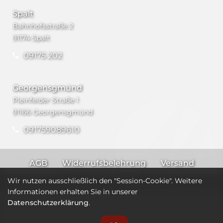
Spalt
Bahnhofsstraße 2
91174 Spalt
09175 202
Georgensgmünd
Pleinfelder Straße 1
91166 Georgensgmünd
091759089610
AGB
Widerrufsbelehrung
Versand
Impressum
Datenschutz
Wir nutzen ausschließlich den "Session-Cookie". Weitere
Informationen erhalten Sie in unserer
Datenschutzerklärung
.