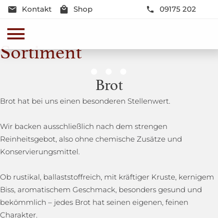
Kontakt
Shop
09175 202
Sortiment
Genussmomente
Brot
Herzhaft oder süß - Beste Qualität und Frische sind
Brot hat bei uns einen besonderen Stellenwert.
garantiert
Wir backen ausschließlich nach dem strengen
Reinheitsgebot, also ohne chemische Zusätze und
Konservierungsmittel.
Ob rustikal, ballaststoffreich, mit kräftiger Kruste, kernigem
Biss, aromatischem Geschmack, besonders gesund und
bekömmlich – jedes Brot hat seinen eigenen, feinen
Charakter.