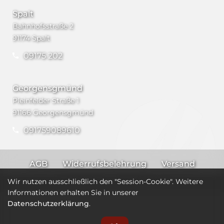
Spalt
Bahnhofsstraße 2
91174 Spalt
09175 202
Georgensgmünd
Pleinfelder Straße 1
91166 Georgensgmünd
091759089610
AGB
Widerrufsbelehrung
Versand
Impressum
Datenschutz
Wir nutzen ausschließlich den "Session-Cookie". Weitere
Informationen erhalten Sie in unserer
Datenschutzerklärung
.