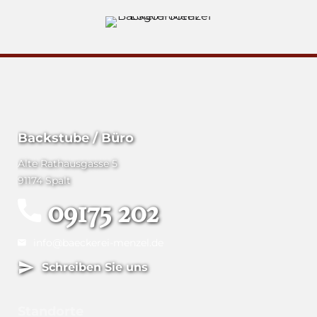
Backstube / Büro
Alte Rathausgasse 5
91174 Spalt
09175 202
info@baeckerei-menzel.de
Schreiben Sie uns
Standorte