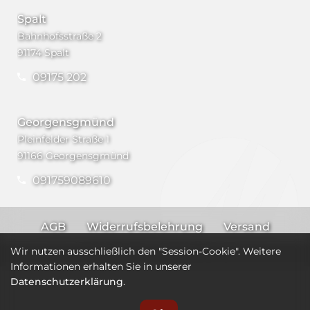
Spalt
Bahnhofsstraße 2
91174 Spalt
09175 202
Georgensgmünd
Pleinfelder Straße 1
91166 Georgensgmünd
091759089610
AGB
Widerrufsbelehrung
Versand
Impressum
Datenschutz
Wir nutzen ausschließlich den "Session-Cookie". Weitere
Informationen erhalten Sie in unserer
Datenschutzerklärung
.