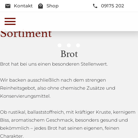
Kontakt
Shop
09175 202
Sortiment
Genussmomente
Brot
Herzhaft oder süß - Beste Qualität und Frische sind
Brot hat bei uns einen besonderen Stellenwert.
garantiert
Wir backen ausschließlich nach dem strengen
Reinheitsgebot, also ohne chemische Zusätze und
Konservierungsmittel.
Ob rustikal, ballaststoffreich, mit kräftiger Kruste, kernigem
Biss, aromatischem Geschmack, besonders gesund und
bekömmlich – jedes Brot hat seinen eigenen, feinen
Charakter.