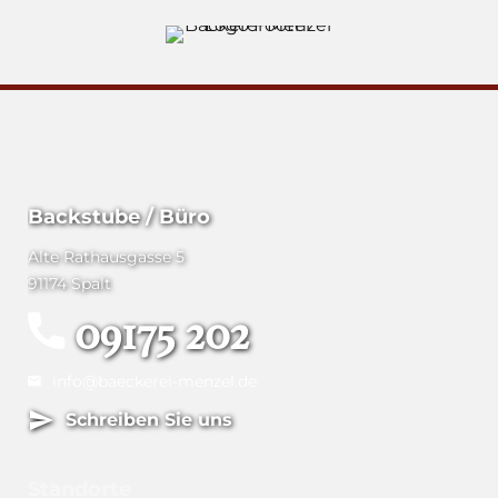
Backstube / Büro
Alte Rathausgasse 5
91174 Spalt
09175 202
info@baeckerei-menzel.de
Schreiben Sie uns
Standorte