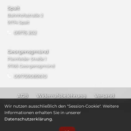
Spalt
Bahnhofsstraße 2
91174 Spalt
09175 202
Georgensgmünd
Pleinfelder Straße 1
91166 Georgensgmünd
091759089610
AGB
Widerrufsbelehrung
Versand
Impressum
Datenschutz
Wir nutzen ausschließlich den "Session-Cookie". Weitere
Informationen erhalten Sie in unserer
Datenschutzerklärung
.