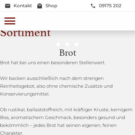
Kontakt
Shop
09175 202
Sortiment
Genussmomente
Brot
Herzhaft oder süß - Beste Qualität und Frische sind
Brot hat bei uns einen besonderen Stellenwert.
garantiert
Wir backen ausschließlich nach dem strengen
Reinheitsgebot, also ohne chemische Zusätze und
Konservierungsmittel.
Ob rustikal, ballaststoffreich, mit kräftiger Kruste, kernigem
Biss, aromatischem Geschmack, besonders gesund und
bekömmlich – jedes Brot hat seinen eigenen, feinen
Charakter.