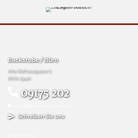
Backstube / Büro
Alte Rathausgasse 5
91174 Spalt
09175 202
info@baeckerei-menzel.de
Schreiben Sie uns
Standorte