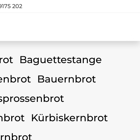
9175 202
rot
Baguettestange
nbrot
Bauernbrot
sprossenbrot
nbrot
Kürbiskernbrot
rnbrot