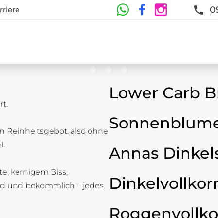
0
rriere
Lower Carb B
t.
te
Sonnenblume
n Reinheitsgebot, also ohne
t und Frische sind garantiert
l.
Annas Dinkel
ste, kernigem Biss,
Dinkelvollkor
d und bekömmlich – jedes
Roggenvollko