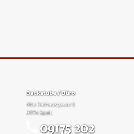
Backstube / Büro
Alte Rathausgasse 5
91174 Spalt
09175 202