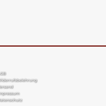
GB
iderrufsbelehrung
ersand
mpressum
atenschutz