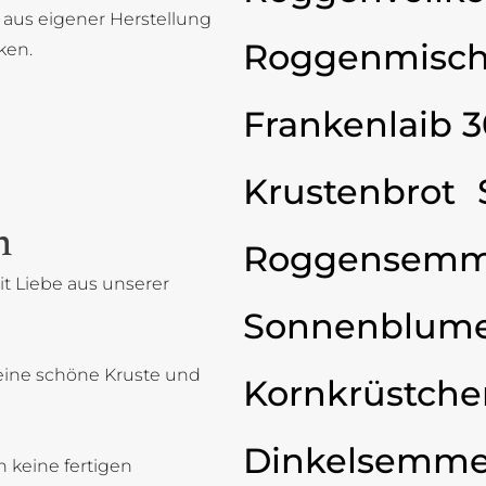
 aus eigener Herstellung
Roggenmisch
ken.
Frankenlaib 
Krustenbrot
n
Roggensemm
t Liebe aus unserer
Sonnenblum
eine schöne Kruste und
Kornkrüstche
Dinkelsemme
 keine fertigen