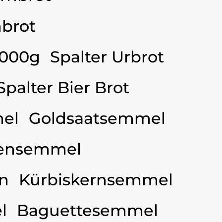
brot
3000g
Spalter Urbrot
Spalter Bier Brot
el
Goldsaatsemmel
ensemmel
n
Kürbiskernsemmel
l
Baguettesemmel