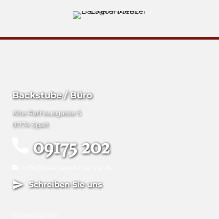
Backstube / Büro
Alte Rathausgasse 5
91174 Spalt
09175 202
info@baeckerei-menzel.de
Schreiben Sie uns
Standorte