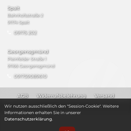
Spalt
Bahnhofsstraße 2
91174 Spalt
09175 202
Georgensgmünd
Pleinfelder Straße 1
91166 Georgensgmünd
091759089610
AGB
Widerrufsbelehrung
Versand
Impressum
Datenschutz
Wir nutzen ausschließlich den "Session-Cookie". Weitere
Informationen erhalten Sie in unserer
Datenschutzerklärung
.