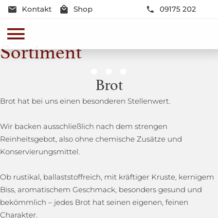
Kontakt
Shop
09175 202
Sortiment
Genussmomente
Brot
Herzhaft oder süß - Beste Qualität und Frische sind
Brot hat bei uns einen besonderen Stellenwert.
garantiert
Wir backen ausschließlich nach dem strengen
Reinheitsgebot, also ohne chemische Zusätze und
Konservierungsmittel.
Ob rustikal, ballaststoffreich, mit kräftiger Kruste, kernigem
Biss, aromatischem Geschmack, besonders gesund und
bekömmlich – jedes Brot hat seinen eigenen, feinen
Charakter.