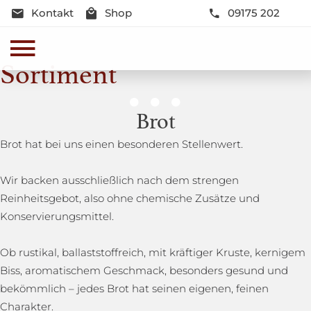
Kontakt
Shop
09175 202
Sortiment
Genussmomente
Brot
Herzhaft oder süß - Beste Qualität und Frische sind
Brot hat bei uns einen besonderen Stellenwert.
garantiert
Wir backen ausschließlich nach dem strengen
Reinheitsgebot, also ohne chemische Zusätze und
Konservierungsmittel.
Ob rustikal, ballaststoffreich, mit kräftiger Kruste, kernigem
Biss, aromatischem Geschmack, besonders gesund und
bekömmlich – jedes Brot hat seinen eigenen, feinen
Charakter.