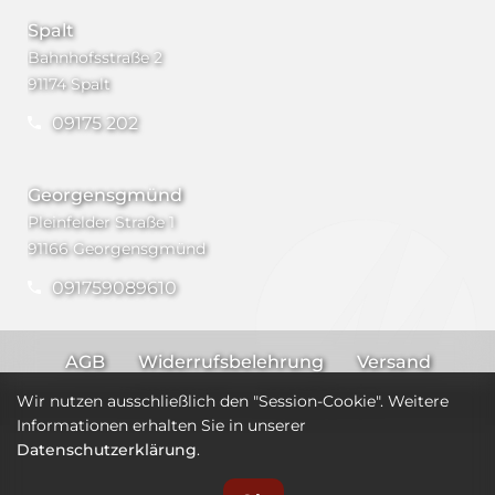
Spalt
Bahnhofsstraße 2
91174 Spalt
09175 202
Georgensgmünd
Pleinfelder Straße 1
91166 Georgensgmünd
091759089610
AGB
Widerrufsbelehrung
Versand
Impressum
Datenschutz
Wir nutzen ausschließlich den "Session-Cookie". Weitere
Informationen erhalten Sie in unserer
Datenschutzerklärung
.