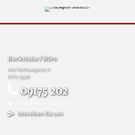
Backstube / Büro
Alte Rathausgasse 5
91174 Spalt
09175 202
info@baeckerei-menzel.de
Schreiben Sie uns
Standorte