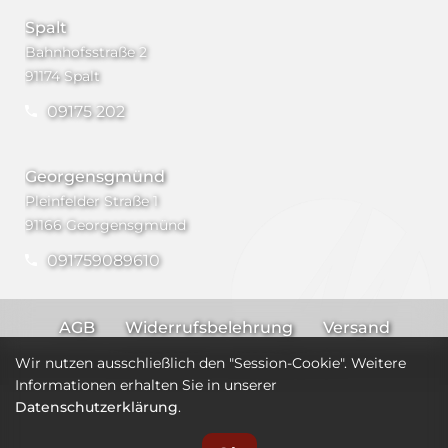
Spalt
Bahnhofsstraße 2
91174 Spalt
09175 202
Georgensgmünd
Pleinfelder Straße 1
91166 Georgensgmünd
091759089610
AGB
Widerrufsbelehrung
Versand
Impressum
Datenschutz
Wir nutzen ausschließlich den "Session-Cookie". Weitere
Informationen erhalten Sie in unserer
Datenschutzerklärung
.