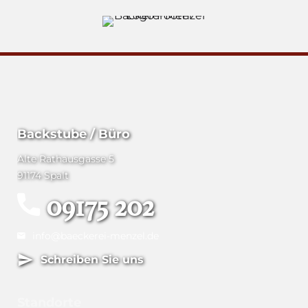
Backstube / Büro
Alte Rathausgasse 5
91174 Spalt
09175 202
info@baeckerei-menzel.de
Schreiben Sie uns
Standorte