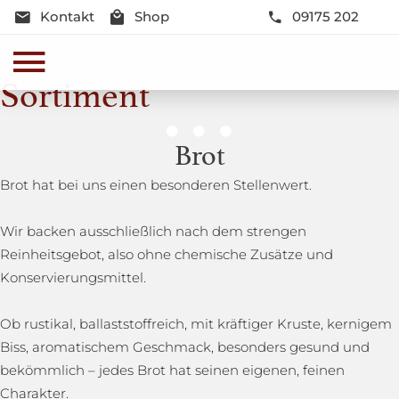
Kontakt
Shop
09175 202
Sortiment
Genussmomente
Brot
Herzhaft oder süß - Beste Qualität und Frische sind
Brot hat bei uns einen besonderen Stellenwert.
garantiert
Wir backen ausschließlich nach dem strengen
Reinheitsgebot, also ohne chemische Zusätze und
Konservierungsmittel.
Ob rustikal, ballaststoffreich, mit kräftiger Kruste, kernigem
Biss, aromatischem Geschmack, besonders gesund und
bekömmlich – jedes Brot hat seinen eigenen, feinen
Charakter.