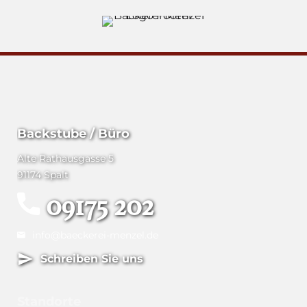
Backstube / Büro
Alte Rathausgasse 5
91174 Spalt
09175 202
info@baeckerei-menzel.de
Schreiben Sie uns
Standorte