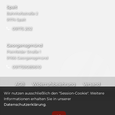
Spalt
Bahnhofsstraße 2
91174 Spalt
09175 202
Georgensgmünd
Pleinfelder Straße 1
91166 Georgensgmünd
091759089610
AGB
Widerrufsbelehrung
Versand
Impressum
Datenschutz
Wir nutzen ausschließlich den "Session-Cookie". Weitere
Informationen erhalten Sie in unserer
Datenschutzerklärung
.