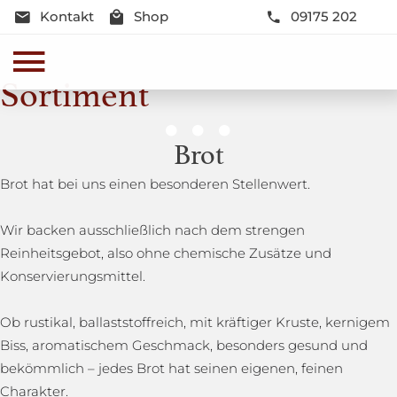
Kontakt
Shop
09175 202
Sortiment
Genussmomente
Brot
Herzhaft oder süß - Beste Qualität und Frische sind
Brot hat bei uns einen besonderen Stellenwert.
garantiert
Wir backen ausschließlich nach dem strengen
Reinheitsgebot, also ohne chemische Zusätze und
Konservierungsmittel.
Ob rustikal, ballaststoffreich, mit kräftiger Kruste, kernigem
Biss, aromatischem Geschmack, besonders gesund und
bekömmlich – jedes Brot hat seinen eigenen, feinen
Charakter.