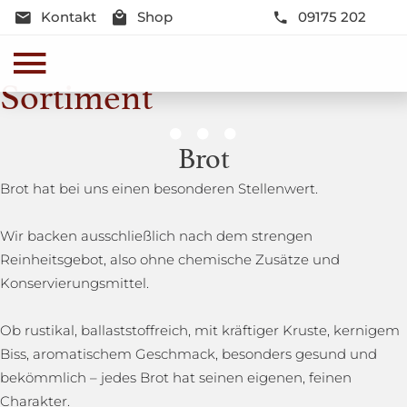
Kontakt
Shop
09175 202
Sortiment
Genussmomente
Brot
Herzhaft oder süß - Beste Qualität und Frische sind
Brot hat bei uns einen besonderen Stellenwert.
garantiert
Wir backen ausschließlich nach dem strengen
Reinheitsgebot, also ohne chemische Zusätze und
Konservierungsmittel.
Ob rustikal, ballaststoffreich, mit kräftiger Kruste, kernigem
Biss, aromatischem Geschmack, besonders gesund und
bekömmlich – jedes Brot hat seinen eigenen, feinen
Charakter.