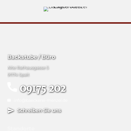
Backstube / Büro
Alte Rathausgasse 5
91174 Spalt
09175 202
info@baeckerei-menzel.de
Schreiben Sie uns
Standorte