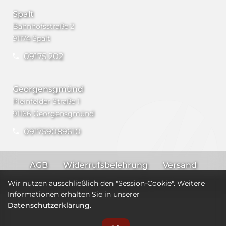
Spalt
Bahnhofsstraße 2
91174 Spalt
09175 202
Georgensgmünd
Pleinfelder Straße 1
91166 Georgensgmünd
091759089610
AGB
Widerrufsbelehrung
Versand
Impressum
Datenschutz
Wir nutzen ausschließlich den "Session-Cookie". Weitere
Informationen erhalten Sie in unserer
Datenschutzerklärung
.