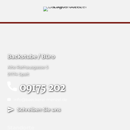
Backstube / Büro
Alte Rathausgasse 5
91174 Spalt
09175 202
info@baeckerei-menzel.de
Schreiben Sie uns
Standorte