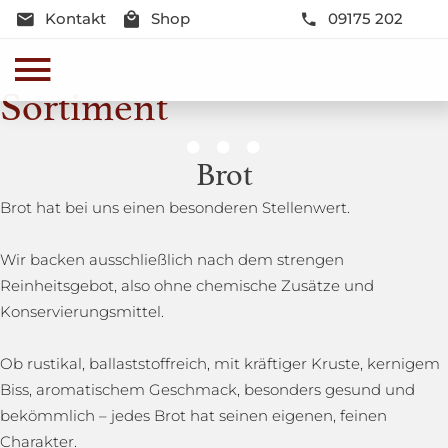
Kontakt
Shop
09175 202
Sortiment
Genussmomente
Brot
Herzhaft oder süß - Beste Qualität und Frische sind
Brot hat bei uns einen besonderen Stellenwert.
garantiert
Wir backen ausschließlich nach dem strengen
Reinheitsgebot, also ohne chemische Zusätze und
Konservierungsmittel.
Ob rustikal, ballaststoffreich, mit kräftiger Kruste, kernigem
Biss, aromatischem Geschmack, besonders gesund und
bekömmlich – jedes Brot hat seinen eigenen, feinen
Charakter.