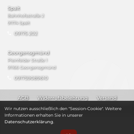
Spalt
Bahnhofsstraße 2
91174 Spalt
09175 202
Georgensgmünd
Pleinfelder Straße 1
91166 Georgensgmünd
091759089610
AGB
Widerrufsbelehrung
Versand
Impressum
Datenschutz
Wir nutzen ausschließlich den "Session-Cookie". Weitere
Informationen erhalten Sie in unserer
Datenschutzerklärung
.