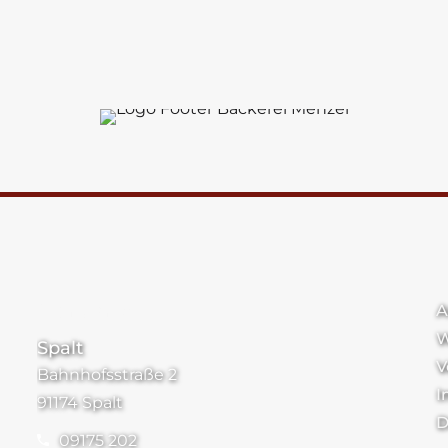
Standorte
A
W
Spalt
V
Bahnhofsstraße 2
I
91174 Spalt
D
09175 202