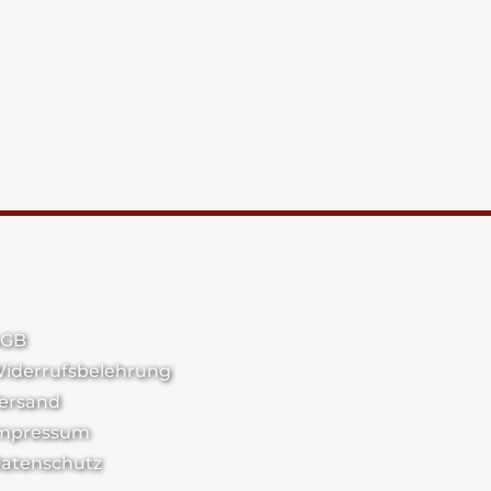
GB
iderrufsbelehrung
ersand
mpressum
atenschutz