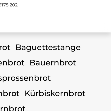
9175 202
rot
Baguettestange
nbrot
Bauernbrot
sprossenbrot
nbrot
Kürbiskernbrot
rnbrot