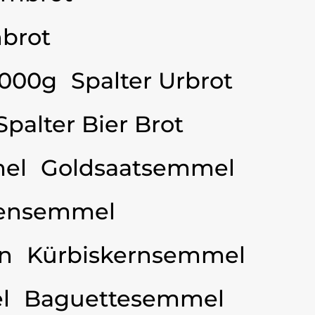
brot
3000g
Spalter Urbrot
Spalter Bier Brot
el
Goldsaatsemmel
ensemmel
n
Kürbiskernsemmel
l
Baguettesemmel