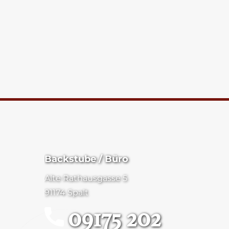
Backstube / Büro
Alte Rathausgasse 5
91174 Spalt
09175 202