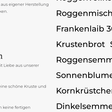
 aus eigener Herstellung
Roggenmisch
ken.
Frankenlaib 
Krustenbrot
n
Roggensemm
t Liebe aus unserer
Sonnenblum
eine schöne Kruste und
Kornkrüstche
Dinkelsemme
 keine fertigen