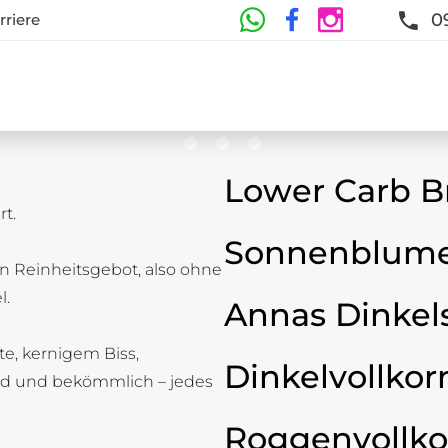
0
rriere
Lower Carb B
t.
te
Sonnenblume
n Reinheitsgebot, also ohne
t und Frische sind garantiert
l.
Annas Dinkel
ste, kernigem Biss,
Dinkelvollkor
d und bekömmlich – jedes
Roggenvollko