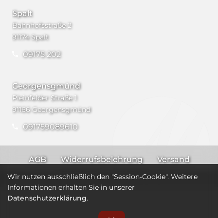
Spalt
Bahnhofsstraße 2
91174 Spalt
09175 202
Georgensgmünd
Pleinfelder Straße 1
91166 Georgensgmünd
091759089610
AGB
Widerrufsbelehrung
Versand
Impressum
Datenschutz
Wir nutzen ausschließlich den "Session-Cookie". Weitere
Informationen erhalten Sie in unserer
Datenschutzerklärung
.