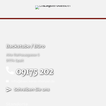
Backstube / Büro
Alte Rathausgasse 5
91174 Spalt
09175 202
info@baeckerei-menzel.de
Schreiben Sie uns
Standorte