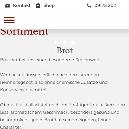
Kontakt
Shop
09175 202
Sortiment
Genussmomente
Brot
Herzhaft oder süß - Beste Qualität und Frische sind
Brot hat bei uns einen besonderen Stellenwert.
garantiert
Wir backen ausschließlich nach dem strengen
Reinheitsgebot, also ohne chemische Zusätze und
Konservierungsmittel.
Ob rustikal, ballaststoffreich, mit kräftiger Kruste, kernigem
Biss, aromatischem Geschmack, besonders gesund und
bekömmlich – jedes Brot hat seinen eigenen, feinen
Charakter.