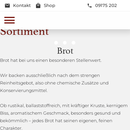
Kontakt
Shop
09175 202
Sortiment
Genussmomente
Brot
Herzhaft oder süß - Beste Qualität und Frische sind
Brot hat bei uns einen besonderen Stellenwert.
garantiert
Wir backen ausschließlich nach dem strengen
Reinheitsgebot, also ohne chemische Zusätze und
Konservierungsmittel.
Ob rustikal, ballaststoffreich, mit kräftiger Kruste, kernigem
Biss, aromatischem Geschmack, besonders gesund und
bekömmlich – jedes Brot hat seinen eigenen, feinen
Charakter.