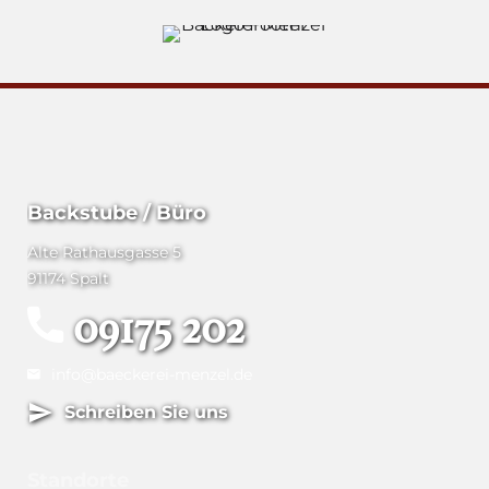
Backstube / Büro
Alte Rathausgasse 5
91174 Spalt
09175 202
info@baeckerei-menzel.de
Schreiben Sie uns
Standorte