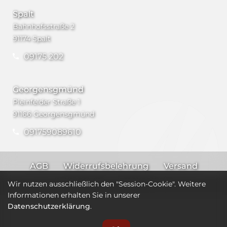
Spalt
Bahnhofsstraße 2
91174 Spalt
09175 202
Georgensgmünd
Pleinfelder Straße 1
91166 Georgensgmünd
091759089610
AGB
Widerrufsbelehrung
Versand
Impressum
Datenschutz
Wir nutzen ausschließlich den "Session-Cookie". Weitere
Informationen erhalten Sie in unserer
Datenschutzerklärung
.