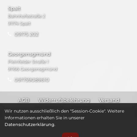
Spalt
Bahnhofsstraße 2
91174 Spalt
09175 202
Georgensgmünd
Pleinfelder Straße 1
91166 Georgensgmünd
091759089610
AGB
Widerrufsbelehrung
Versand
Impressum
Datenschutz
Wir nutzen ausschließlich den "Session-Cookie". Weitere
Informationen erhalten Sie in unserer
Datenschutzerklärung
.