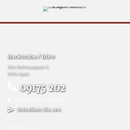
Backstube / Büro
Alte Rathausgasse 5
91174 Spalt
09175 202
info@baeckerei-menzel.de
Schreiben Sie uns
Standorte