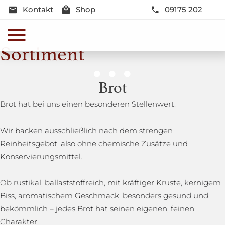
Kontakt
Shop
09175 202
Sortiment
Genussmomente
Brot
Herzhaft oder süß - Beste Qualität und Frische sind
Brot hat bei uns einen besonderen Stellenwert.
garantiert
Wir backen ausschließlich nach dem strengen
Reinheitsgebot, also ohne chemische Zusätze und
Konservierungsmittel.
Ob rustikal, ballaststoffreich, mit kräftiger Kruste, kernigem
Biss, aromatischem Geschmack, besonders gesund und
bekömmlich – jedes Brot hat seinen eigenen, feinen
Charakter.