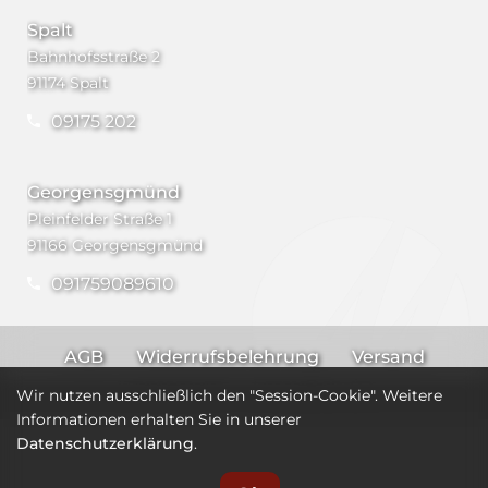
Spalt
Bahnhofsstraße 2
91174 Spalt
09175 202
Georgensgmünd
Pleinfelder Straße 1
91166 Georgensgmünd
091759089610
AGB
Widerrufsbelehrung
Versand
Impressum
Datenschutz
Wir nutzen ausschließlich den "Session-Cookie". Weitere
Informationen erhalten Sie in unserer
Datenschutzerklärung
.