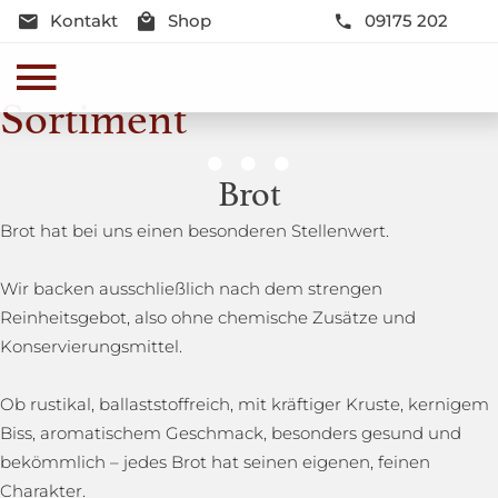
Kontakt
Shop
09175 202
Sortiment
Genussmomente
Brot
Herzhaft oder süß - Beste Qualität und Frische sind
Brot hat bei uns einen besonderen Stellenwert.
garantiert
Wir backen ausschließlich nach dem strengen
Reinheitsgebot, also ohne chemische Zusätze und
Konservierungsmittel.
Ob rustikal, ballaststoffreich, mit kräftiger Kruste, kernigem
Biss, aromatischem Geschmack, besonders gesund und
bekömmlich – jedes Brot hat seinen eigenen, feinen
Charakter.