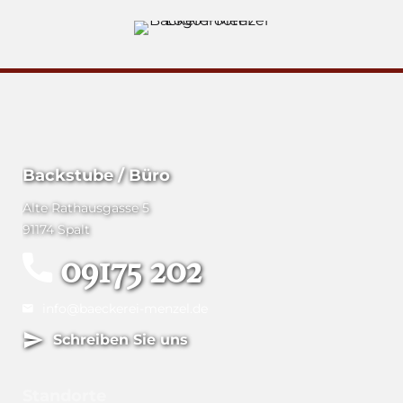
Backstube / Büro
Alte Rathausgasse 5
91174 Spalt
09175 202
info@baeckerei-menzel.de
Schreiben Sie uns
Standorte