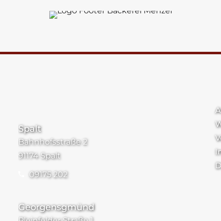
Standorte
A
W
Spalt
V
Bahnhofsstraße 2
I
91174 Spalt
D
09175 202
Georgensgmünd
Pleinfelder Straße 1