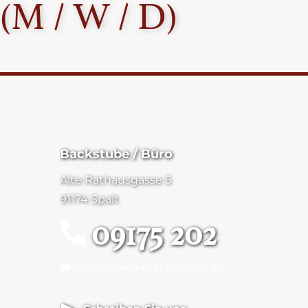
(M / W / D)
Backstube / Büro
Alte Rathausgasse 5
91174 Spalt
09175 202
info@baeckerei-menzel.de