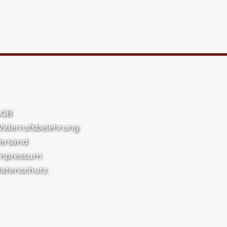
GB
iderrufsbelehrung
ersand
mpressum
atenschutz