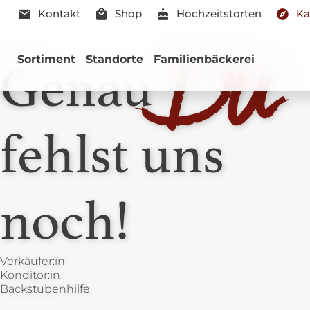
Kontakt
Shop
Hochzeitstorten
Ka
Du
Sortiment
Standorte
Familienbäckerei
Genau
fehlst uns
noch!
Verkäufer:in
Konditor:in
Backstubenhilfe