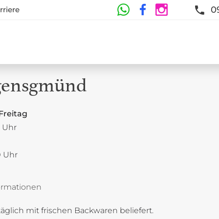
0
rriere
gensgmünd
iten
Freitag
0 Uhr
0 Uhr
eöffnet
0 Uhr
ormationen
glich mit frischen Backwaren beliefert.