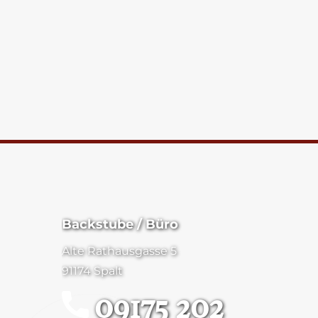
Backstube / Büro
Alte Rathausgasse 5
91174 Spalt
09175 202