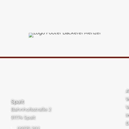
Standorte
A
W
Spalt
V
Bahnhofsstraße 2
I
91174 Spalt
D
09175 202