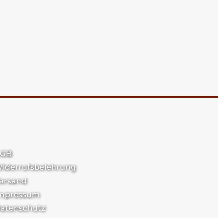
GB
iderrufsbelehrung
ersand
mpressum
atenschutz