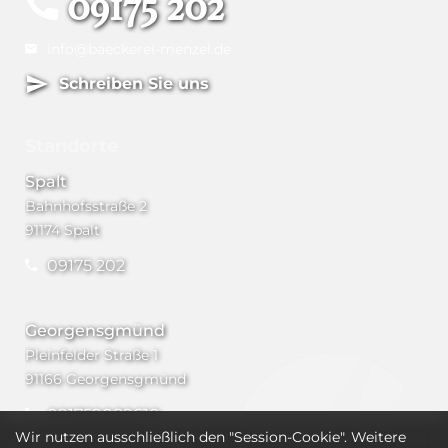
09175 202
info@baeckerei-menzel.de
Schreiben Sie uns
Standorte
Spalt
Bahnhofsstraße 2
91174 Spalt
09175 202
Georgensgmünd
Pleinfelder Straße 1
91166 Georgensgmünd
091759089610
Wir nutzen ausschließlich den "Session-Cookie". Weitere