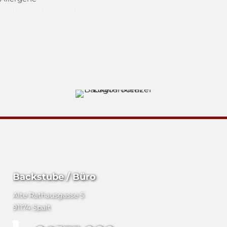
Glutenhaltiges Getreide
Backstube / Büro
Alte Rathausgasse 5
91174 Spalt