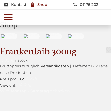
Kontakt
Shop
09175 202
Shop
Frankenlaib 3000g
13,80
€
Bruttopreis zuzüglich
Versandkosten
| Lieferzeit 1 - 2 Tage
nach Produktion
4,60
€
Preis pro KG:
3000g
Gewicht:
Montag - Samstag