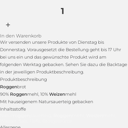
In den Warenkorb
Wir versenden unsere Produkte von Dienstag bis
Donnerstag. Vorausgesetzt die Bestellung geht bis 17 Uhr
bei uns ein und das gewünschte Produkt wird am
folgenden Werktag gebacken. Sehen Sie dazu die Backtage
in der jeweiligen Produktbeschreibung.
Produktbeschreibung
Roggen
brot
90%
Roggen
mehl, 10%
Weizen
mehl
Mit hauseigenem Natursauerteig gebacken
Inhaltsstoffe
Natur
roggen
sauerteig,
Roggen
mehl,
Weizen
mehl,
Wasser, Salz, Hefe, Brotgewürze
Allergene