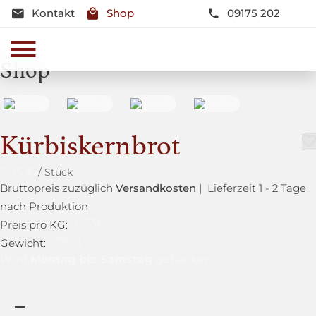
Kontakt
Shop
09175 202
Shop
Kürbiskernbrot
5,05
€
Bruttopreis zuzüglich
Versandkosten
| Lieferzeit 1 - 2 Tage
nach Produktion
6,73
€
Preis pro KG:
750g
Gewicht:
Montag bis Samstag