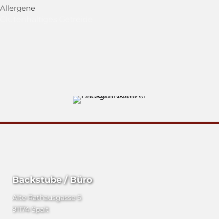
Allergene
Glutenhaltiges Getreide
Backstube / Büro
Alte Rathausgasse 5
91174 Spalt