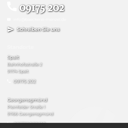
09175 202
info@baeckerei-menzel.de
Schreiben Sie uns
Standorte
Spalt
Bahnhofsstraße 2
91174 Spalt
09175 202
Georgensgmünd
Pleinfelder Straße 1
91166 Georgensgmünd
091759089610