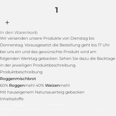
In den Warenkorb
Wir versenden unsere Produkte von Dienstag bis
Donnerstag. Vorausgesetzt die Bestellung geht bis 17 Uhr
bei uns ein und das gewünschte Produkt wird am
folgenden Werktag gebacken. Sehen Sie dazu die Backtage
in der jeweiligen Produktbeschreibung.
Produktbeschreibung
Roggen
mischbrot
60%
Roggen
mehl 40%
Weizen
mehl
Mit hauseigenem Natursauerteig gebacken
Inhaltsstoffe
Natur
roggen
sauerteig,
Weizen
mehl, Wasser,
Roggen
mehl, Kürbiskerne, Salz, Kümmel gemahlen,
Hefe