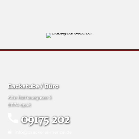
Backstube / Büro
Alte Rathausgasse 5
91174 Spalt
09175 202
info@baeckerei-menzel.de