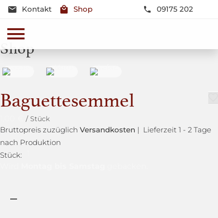
Kontakt
Shop
09175 202
Shop
Baguettesemmel
1,00
€
Bruttopreis zuzüglich
Versandkosten
| Lieferzeit 1 - 2 Tage
nach Produktion
1
Stück:
Montag bis Samstag