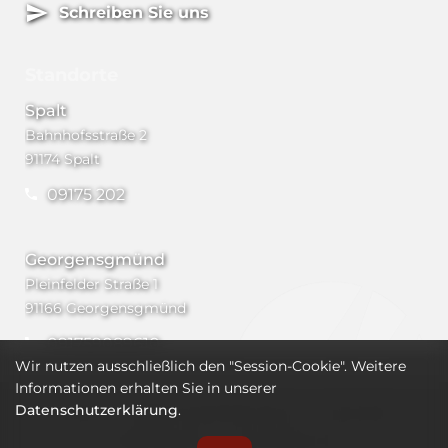
Schreiben Sie uns
Standorte
Spalt
Bahnhofsstraße 2
91174 Spalt
09175 202
Georgensgmünd
Pleinfelder Straße 1
91166 Georgensgmünd
091759089610
Wir nutzen ausschließlich den "Session-Cookie". Weitere
Informationen erhalten Sie in unserer
Datenschutzerklärung
AGB
Widerrufsbelehrung
.
Versand
Impressum
Datenschutz