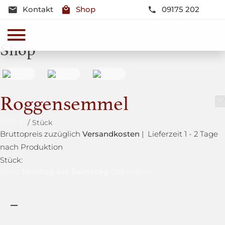
Kontakt
Shop
09175 202
Shop
Roggensemmel
0,85
€
Bruttopreis zuzüglich
Versandkosten
| Lieferzeit 1 - 2 Tage
nach Produktion
1
Stück:
Montag bis Samstag