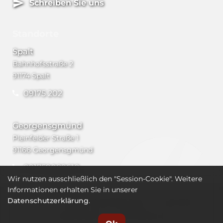
Schreiben Sie uns
Standorte
Spalt
Bahnhofsstraße 2
91174 Spalt
09175 202
Georgensgmünd
Pleinfelder Straße 1
91166 Georgensgmünd
091759089610
Wir nutzen ausschließlich den "Session-Cookie". Weitere
Informationen erhalten Sie in unserer
Datenschutzerklärung
AGB
Widerrufsbelehrung
.
Versand
Impressum
Datenschutz