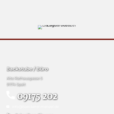
Backstube / Büro
Alte Rathausgasse 5
91174 Spalt
09175 202
info@baeckerei-menzel.de