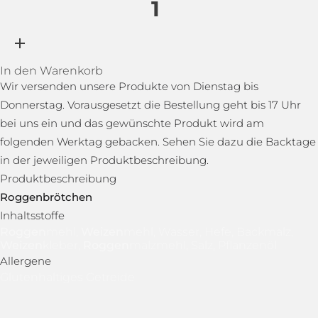
In den Warenkorb
Wir versenden unsere Produkte von Dienstag bis
Donnerstag. Vorausgesetzt die Bestellung geht bis 17 Uhr
bei uns ein und das gewünschte Produkt wird am
folgenden Werktag gebacken. Sehen Sie dazu die Backtage
in der jeweiligen Produktbeschreibung.
Produktbeschreibung
Roggen
brötchen
Inhaltsstoffe
Roggen
mehl,
Weizen
mehl, Wasser, Hefe, Backmalz,
Weizen
kleber,
Roggen
malzmehl, Salz, Pflanzenöl
Allergene
Glutenhaltiges Getreide