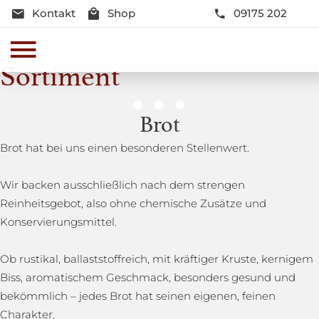
Kontakt
Shop
09175 202
Sortiment
Genussmomente
Brot
Herzhaft oder süß - Beste Qualität und Frische sind
Brot hat bei uns einen besonderen Stellenwert.
garantiert
Wir backen ausschließlich nach dem strengen
Reinheitsgebot, also ohne chemische Zusätze und
Konservierungsmittel.
Ob rustikal, ballaststoffreich, mit kräftiger Kruste, kernigem
Biss, aromatischem Geschmack, besonders gesund und
bekömmlich – jedes Brot hat seinen eigenen, feinen
Charakter.