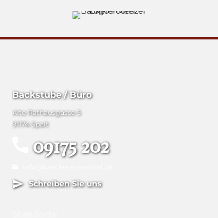
Backstube / Büro
Alte Rathausgasse 5
91174 Spalt
09175 202
info@baeckerei-menzel.de
Schreiben Sie uns
Standorte