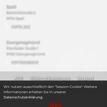
Spalt
Bahnhofsstraße 2
91174 Spalt
09175 202
Georgensgmünd
Pleinfelder Straße 1
91166 Georgensgmünd
091759089610
AGB
Widerrufsbelehrung
Versand
Impressum
Datenschutz
Wir nutzen ausschließlich den "Session-Cookie". Weitere
Informationen erhalten Sie in unserer
Datenschutzerklärung
.