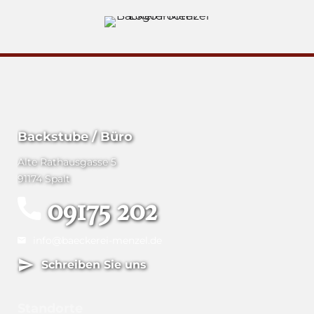
Backstube / Büro
Alte Rathausgasse 5
91174 Spalt
09175 202
info@baeckerei-menzel.de
Schreiben Sie uns
Standorte