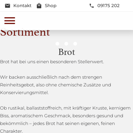
Kontakt
Shop
09175 202
Sortiment
Genussmomente
Brot
Herzhaft oder süß - Beste Qualität und Frische sind
Brot hat bei uns einen besonderen Stellenwert.
garantiert
Wir backen ausschließlich nach dem strengen
Reinheitsgebot, also ohne chemische Zusätze und
Konservierungsmittel.
Ob rustikal, ballaststoffreich, mit kräftiger Kruste, kernigem
Biss, aromatischem Geschmack, besonders gesund und
bekömmlich – jedes Brot hat seinen eigenen, feinen
Charakter.