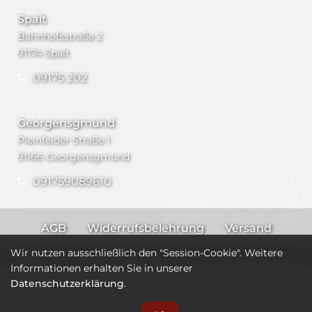
Spalt
Bahnhofsstraße 2
91174 Spalt
09175 202
Georgensgmünd
Pleinfelder Straße 1
91166 Georgensgmünd
091759089610
AGB
Widerrufsbelehrung
Versand
Impressum
Datenschutz
Wir nutzen ausschließlich den "Session-Cookie". Weitere
Informationen erhalten Sie in unserer
Datenschutzerklärung
.