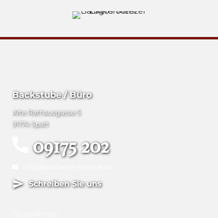
Backstube / Büro
Alte Rathausgasse 5
91174 Spalt
09175 202
info@baeckerei-menzel.de
Schreiben Sie uns
Standorte