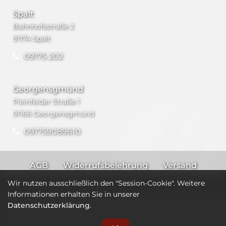
Spalt
Bahnhofsstraße 2
91174 Spalt
09175 202
Georgensgmünd
Pleinfelder Straße 1
91166 Georgensgmünd
091759089610
AGB
Widerrufsbelehrung
Versand
Impressum
Datenschutz
Wir nutzen ausschließlich den "Session-Cookie". Weitere
Informationen erhalten Sie in unserer
Datenschutzerklärung
.