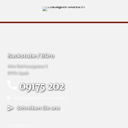
Backstube / Büro
Alte Rathausgasse 5
91174 Spalt
09175 202
info@baeckerei-menzel.de
Schreiben Sie uns
Standorte