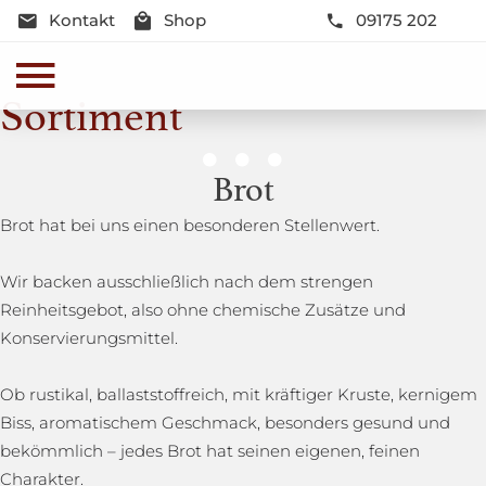
Kontakt
Shop
09175 202
Sortiment
Genussmomente
Brot
Herzhaft oder süß - Beste Qualität und Frische sind
Brot hat bei uns einen besonderen Stellenwert.
garantiert
Wir backen ausschließlich nach dem strengen
Reinheitsgebot, also ohne chemische Zusätze und
Konservierungsmittel.
Ob rustikal, ballaststoffreich, mit kräftiger Kruste, kernigem
Biss, aromatischem Geschmack, besonders gesund und
bekömmlich – jedes Brot hat seinen eigenen, feinen
Charakter.