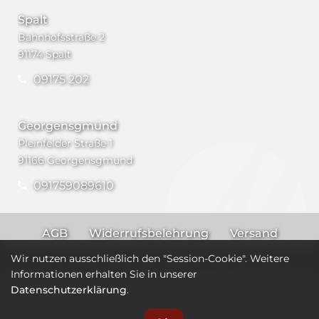
Spalt
Bahnhofsstraße 2
91174 Spalt
09175 202
Georgensgmünd
Pleinfelder Straße 1
91166 Georgensgmünd
091759089610
AGB
Widerrufsbelehrung
Versand
Impressum
Datenschutz
Wir nutzen ausschließlich den "Session-Cookie". Weitere
Informationen erhalten Sie in unserer
Datenschutzerklärung
.