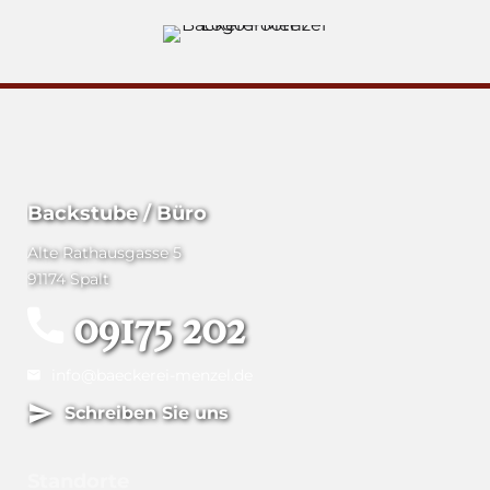
Backstube / Büro
Alte Rathausgasse 5
91174 Spalt
09175 202
info@baeckerei-menzel.de
Schreiben Sie uns
Standorte