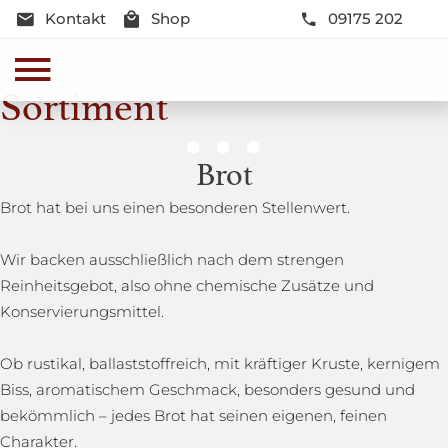
Kontakt
Shop
09175 202
Sortiment
Genussmomente
Brot
Herzhaft oder süß - Beste Qualität und Frische sind
Brot hat bei uns einen besonderen Stellenwert.
garantiert
Wir backen ausschließlich nach dem strengen
Reinheitsgebot, also ohne chemische Zusätze und
Konservierungsmittel.
Ob rustikal, ballaststoffreich, mit kräftiger Kruste, kernigem
Biss, aromatischem Geschmack, besonders gesund und
bekömmlich – jedes Brot hat seinen eigenen, feinen
Charakter.