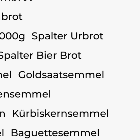
brot
3000g
Spalter Urbrot
Spalter Bier Brot
el
Goldsaatsemmel
ensemmel
n
Kürbiskernsemmel
l
Baguettesemmel