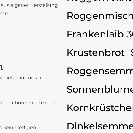
 aus eigener Herstellung
Roggenmisch
ken.
Frankenlaib 
Krustenbrot
n
Roggensemm
t Liebe aus unserer
Sonnenblum
eine schöne Kruste und
Kornkrüstche
Dinkelsemme
 keine fertigen