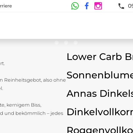
0
rriere
Lower Carb B
t.
te
Sonnenblume
n Reinheitsgebot, also ohne
t und Frische sind garantiert
l.
Annas Dinkel
ste, kernigem Biss,
Dinkelvollkor
d und bekömmlich – jedes
Roggenvollko