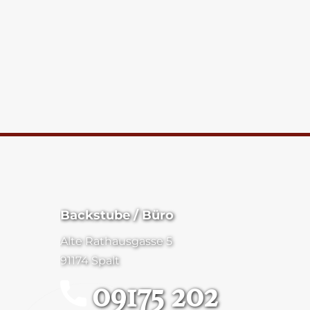
Backstube / Büro
Alte Rathausgasse 5
91174 Spalt
09175 202