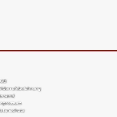
GB
iderrufsbelehrung
ersand
mpressum
atenschutz