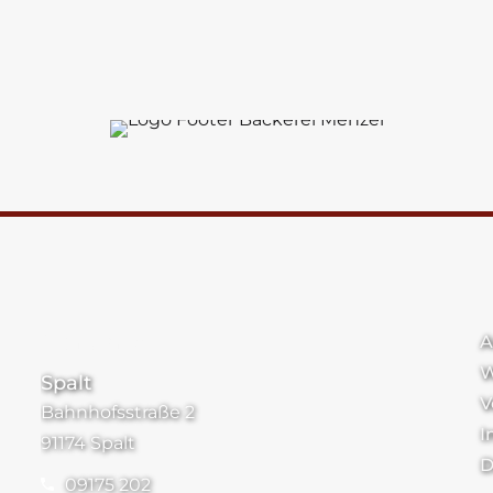
Standorte
A
W
Spalt
V
Bahnhofsstraße 2
I
91174 Spalt
D
09175 202