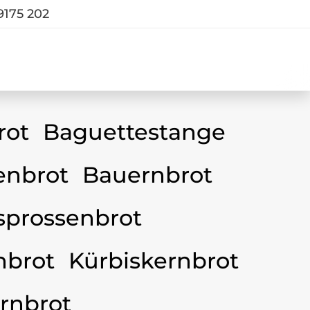
9175 202
rot
Baguettestange
nbrot
Bauernbrot
sprossenbrot
nbrot
Kürbiskernbrot
rnbrot