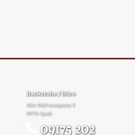
Backstube / Büro
Alte Rathausgasse 5
91174 Spalt
09175 202