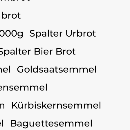
brot
3000g
Spalter Urbrot
Spalter Bier Brot
el
Goldsaatsemmel
ensemmel
n
Kürbiskernsemmel
l
Baguettesemmel