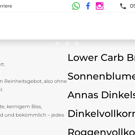
0
rriere
Lower Carb B
t.
te
Sonnenblume
n Reinheitsgebot, also ohne
t und Frische sind garantiert
l.
Annas Dinkel
ste, kernigem Biss,
Dinkelvollkor
d und bekömmlich – jedes
Roggenvollko