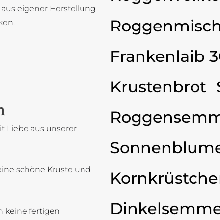
 aus eigener Herstellung
Roggenmisch
ken.
Frankenlaib 
Krustenbrot
n
Roggensemm
t Liebe aus unserer
Sonnenblum
eine schöne Kruste und
Kornkrüstche
Dinkelsemme
 keine fertigen