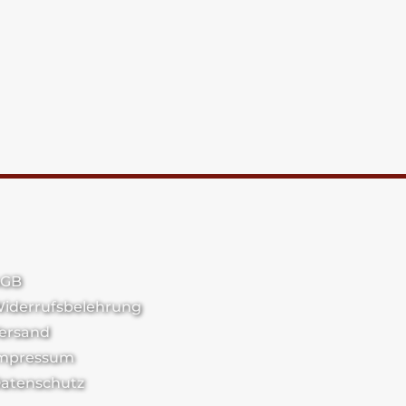
GB
iderrufsbelehrung
ersand
mpressum
atenschutz