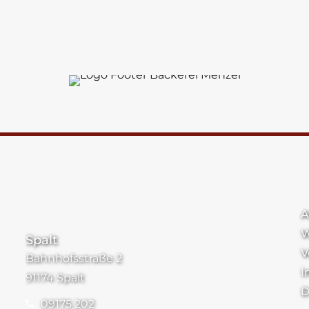
Standorte
A
W
Spalt
V
Bahnhofsstraße 2
I
91174 Spalt
D
09175 202